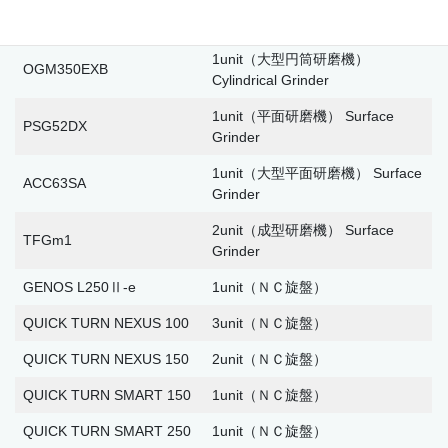
1unit（円筒研磨機） Cylindrical
OGM250DX
Grinder
1unit（大型円筒研磨機）
OGM350EXB
Cylindrical Grinder
1unit（平面研磨機） Surface
PSG52DX
Grinder
1unit（大型平面研磨機） Surface
ACC63SA
Grinder
2unit（成型研磨機） Surface
TFGm1
Grinder
GENOS L250Ⅱ-e
1unit（ＮＣ旋盤）
QUICK TURN NEXUS 100
3unit（ＮＣ旋盤）
QUICK TURN NEXUS 150
2unit（ＮＣ旋盤）
QUICK TURN SMART 150
1unit（ＮＣ旋盤）
QUICK TURN SMART 250
1unit（ＮＣ旋盤）