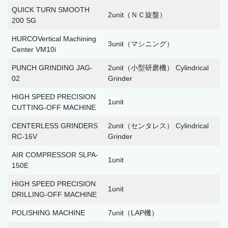
QUICK TURN SMOOTH
2unit（ＮＣ旋盤）
200 SG
HURCOVertical Machining
3unit（マシニング）
Center VM10i
PUNCH GRINDING JAG-
2unit（小型研磨機） Cylindrical
02
Grinder
HIGH SPEED PRECISION
1unit
CUTTING-OFF MACHINE
CENTERLESS GRINDERS
2unit（センタレス） Cylindrical
RC-16V
Grinder
AIR COMPRESSOR SLPA-
1unit
150E
HIGH SPEED PRECISION
1unit
DRILLING-OFF MACHINE
POLISHING MACHINE
7unit（LAP機）