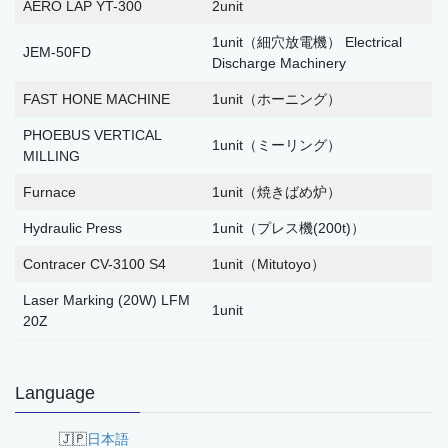
AERO LAP YT-300
2unit
1unit（細穴放電機） Electrical
JEM-50FD
Discharge Machinery
FAST HONE MACHINE
1unit（ホーニング）
PHOEBUS VERTICAL
1unit（ミーリング）
MILLING
Furnace
1unit（焼きばめ炉）
Hydraulic Press
1unit（プレス機(200t)）
Contracer CV-3100 S4
1unit（Mitutoyo）
Laser Marking (20W) LFM
1unit
20Z
Language
日本語